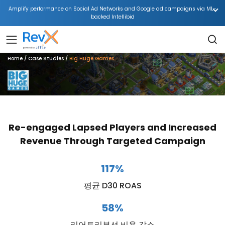
Amplify performance on Social Ad Networks and Google ad campaigns via ML-
backed Intellibid
Home
Case Studies
Big Huge Games
Re-engaged Lapsed Players and Increased
Revenue Through Targeted Campaign
117%
평균 D30 ROAS
58%
리어트리뷰션 비용 감소